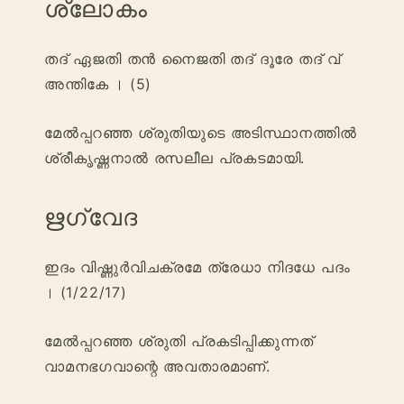
ശ്ലോകം
തദ് ഏജതി തൻ നൈജതി തദ് ദൂരേ തദ് വ്
അന്തികേ । (5)
മേൽപ്പറഞ്ഞ ശ്രുതിയുടെ അടിസ്ഥാനത്തിൽ
ശ്രീകൃഷ്ണനാൽ രസലീല പ്രകടമായി.
ഋഗ്വേദ
ഇദം വിഷ്ണുർവിചക്രമേ ത്രേധാ നിദധേ പദം
। (1/22/17)
മേൽപ്പറഞ്ഞ ശ്രുതി പ്രകടിപ്പിക്കുന്നത്
വാമനഭഗവാന്റെ അവതാരമാണ്.