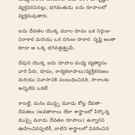
వ్యక్తపరచినట్లు, భగవంతుడు ఐదు రూపాలలో
వ్యక్తమవుతారు.
ఐదు దేవతల యొక్క మూల రూపం ఒక నిర్గుణ-
నిరాకార మరియు ఒక సగుణ-సాకార. సృష్టి అంతా
కూడా ఆ ఒక్క భగవత్తత్త్వమే.
దేవుని యొక్క ఐదు రూపాల మధ్య వ్యత్యాసం
వారి పేరు, రూపం, కార్యకలాపాలు/వ్యక్తీకరణలు
మరియు నివాసానికి సంబంధించినది. సారాంశం
అన్నిటివి ఒకటే.
కాబట్టి, మనం ముప్పై మూడు కోట్ల దేవతా-
దేవతలు (అవతారాలు లేదా శాస్త్రాలలో పేర్కొన్న
ముప్పై మూడు దేవతల రూపాలు) ఉన్నారని
ఊహించినప్పటికీ, వాటిని శాస్త్రాలలో వివరించిన