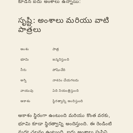
కూడిన ఐదు అంశాలు ఉన్నాయి:
సృష్టి: అంశాలు మరియు వాటి
పాత్రలు
అంశం
పాత్ర
భూమి
జన్మనిస్తుంది
నీరు
పోషించేది
అగ్ని
నాశనం చేయగలదు
వాయువు
ఏది నియంత్రిస్తుంది
ఆకాశం
స్థిరత్వాన్ని అందిస్తుంది
ఆకాశం స్థిరంగా ఉంటుంది మరియు కొంత వరకు,
భూమి కూడా స్థిరత్వాన్ని అందిస్తుంది. ఈ రెండింటి
మధ్య చలనం ఉంటుంది. ఐదు అంశాలు సృష్టిని