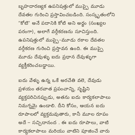
బృహదారణ్యక ఉపనిషత్తులో ముప్పై మూడు
దేవతల గురించి ప్రస్తావించబడింది. సంస్కృతంలోని
“కోటి” అనే పదానికి కోటి అని అర్థం (సంఖ్యల
పరంగా), అలాగే వర్గీకరణను సూచిస్తుంది.
ఉపనిషత్తులో ముప్పై-మూడు రకాల దేవతల
వర్గీకరణ గురించి ప్రస్తావన ఉంది. ఈ ముప్పై
మూడు దేవుళ్ళు ఐదు ప్రధాన దేవుళ్ళుగా
వ్యక్తీకరించబడ్డాయి.
ఐదు వేళ్ళు ఉన్న ఒకే అరచేతి వలె, దేవుడు
ప్రళయం తరవాత ప్రపంచాన్ని, సృష్టిని
వ్యక్తపరిచినప్పుడు, అతను ఐదు కార్యకలాపాలు
నిమగ్నమై ఉండాలి. దీని కోసం, ఆయన ఐదు
రూపాలలో వ్యక్తమవుతారు, కానీ మూల రూపం
అదే – సచ్చిదానంద . ఈ ఐదు రూపాలు, వాటి
కార్యకలాపాలు మరియు వాటిని పూజించే వారు