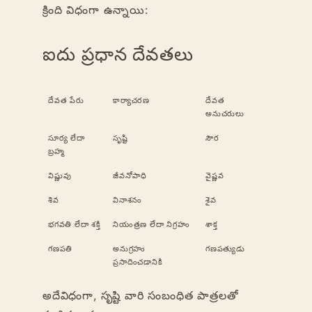
క్రింది విధంగా ఉన్నాయి:
ఐదు ప్రధాన దేవతలు
దేవత పేరు
కార్యాచరణ
దేవత
అనుచరులు
సూర్య లేదా
సృష్టి
సౌర
బ్రహ్మ
విష్ణువు
జీవనోపాధి
వైష్ణవ
శివ
వినాశనం
శైవ
భగవతి లేదా శక్తి
నియంత్రణ లేదా నిగ్రహం
శాక్త
గణపతి
అనుగ్రహం
గణపత్యుడు
ప్రసాదించడానికి
అదేవిధంగా, సృష్టి వారి సంబంధిత పాత్రలతో