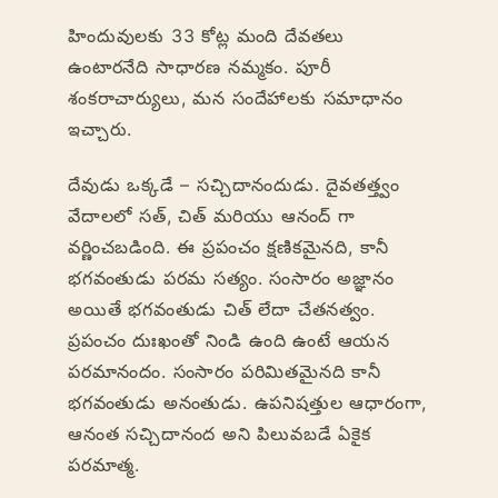
హిందువులకు 33 కోట్ల మంది దేవతలు
ఉంటారనేది సాధారణ నమ్మకం. పూరీ
శంకరాచార్యులు, మన సందేహాలకు సమాధానం
ఇచ్చారు.
దేవుడు ఒక్కడే – సచ్చిదానందుడు. దైవతత్త్వం
వేదాలలో సత్, చిత్ మరియు ఆనంద్ గా
వర్ణించబడింది. ఈ ప్రపంచం క్షణికమైనది, కానీ
భగవంతుడు పరమ సత్యం. సంసారం అజ్ఞానం
అయితే భగవంతుడు చిత్ లేదా చేతనత్వం.
ప్రపంచం దుఃఖంతో నిండి ఉంది ఉంటే ఆయన
పరమానందం. సంసారం పరిమితమైనది కానీ
భగవంతుడు అనంతుడు. ఉపనిషత్తుల ఆధారంగా,
ఆనంత సచ్చిదానంద అని పిలువబడే ఏకైక
పరమాత్మ.