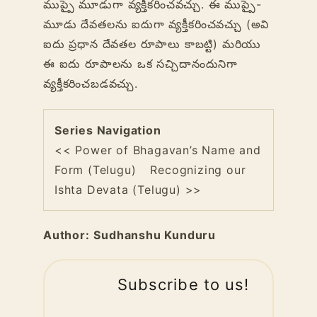
ముప్పై మూడుగా వ్యక్తీకరించవచ్చు. ఈ ముప్పై-
మూడు దేవతలను ఐదుగా వ్యక్తీకరించవచ్చు (అవి
ఐదు ప్రధాన దేవతల రూపాలు కాబట్టి) మరియు
ఈ ఐదు రూపాలను ఒక సచ్చిదానందునిగా
వ్యక్తీకరించబడవచ్చు.
Series Navigation
<< Power of Bhagavan’s Name and
Form (Telugu)
Recognizing our
Ishta Devata (Telugu) >>
Author:
Sudhanshu Kunduru
Subscribe to us!