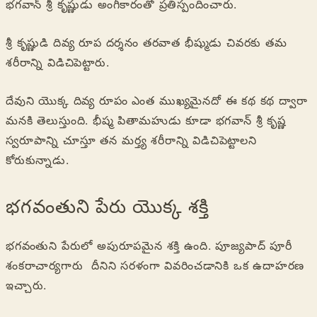
భగవాన్ శ్రీ కృష్ణుడు అంగీకారంతో ప్రతిస్పందించారు.
శ్రీ కృష్ణుడి దివ్య రూప దర్శనం తరవాత భీష్ముడు చివరకు తమ
శరీరాన్ని విడిచిపెట్టారు.
దేవుని యొక్క దివ్య రూపం ఎంత ముఖ్యమైనదో ఈ కథ కథ ద్వారా
మనకి తెలుస్తుంది. భీష్మ పితామహుడు కూడా భగవాన్ శ్రీ కృష్ణ
స్వరూపాన్ని చూస్తూ తన మర్త్య శరీరాన్ని విడిచిపెట్టాలని
కోరుకున్నాడు.
భగవంతుని పేరు యొక్క శక్తి
భగవంతుని పేరులో అపురూపమైన శక్తి ఉంది. పూజ్యపాద్ పూరీ
శంకరాచార్యగారు దీనిని సరళంగా వివరించడానికి ఒక ఉదాహరణ
ఇచ్చారు.