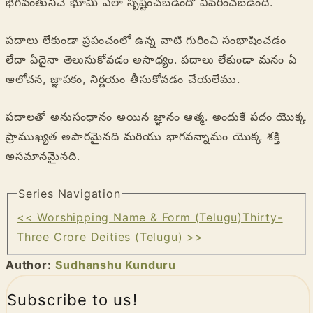
భగవంతునిచే భూమి ఎలా సృష్టించబడిందో వివరించబడింది.
పదాలు లేకుండా ప్రపంచంలో ఉన్న వాటి గురించి సంభాషించడం
లేదా ఏదైనా తెలుసుకోవడం అసాధ్యం. పదాలు లేకుండా మనం ఏ
ఆలోచన, జ్ఞాపకం, నిర్ణయం తీసుకోవడం చేయలేము.
పదాలతో అనుసంధానం అయిన జ్ఞానం ఆత్మ. అందుకే పదం యొక్క
ప్రాముఖ్యత అపారమైనది మరియు భాగవన్నామం యొక్క శక్తి
అసమానమైనది.
Series Navigation
<< Worshipping Name & Form (Telugu)
Thirty-
Three Crore Deities (Telugu) >>
Author:
Sudhanshu Kunduru
Subscribe to us!