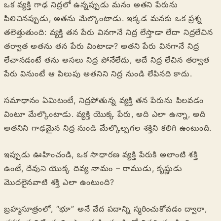
ఒక వ్యక్తి గాఢ నిద్రలో ఉన్నప్పుడు మనం అతని పేరును
పిలిచినప్పుడు, అతను మేల్కొంటాడు. ఇక్కడ మనకు ఒక ప్రశ్న
తలెత్తుతుంది: వ్యక్తి తన పేరు వినగానే నిద్ర లేస్తాడా లేదా నిద్రలేచిన
తర్వాత అతను తన పేరు వింటాడా? అతని పేరు వినగానే నిద్ర
లేచానడంటే తను అసలు నిద్ర పోనేలేదు, అదే నిద్ర లేచిన తర్వాత
పేరు వినుంటే ఆ పిలుపు అతనిని నిద్ర నుండి లేపినది కాదు.
సమాధానం ఏమిటంటే, నిద్రపోతున్న వ్యక్తి తన పేరును పిలవడం
వింటూ మేల్కొంటాడు. వ్యక్తి యొక్క పేరు, అది ఎలా ఉన్నా, అది
అతనిని గాఢమైన నిద్ర నుండి మేల్కొల్పగల శక్తిని కలిగి ఉంటుంది.
ఇప్పుడు ఊహించండి, ఒక సాధారణ వ్యక్తి పేరుకి అలాంటి శక్తి
ఉంటే, దేవుని యొక్క దివ్య నామం – రాముడు, కృష్ణుడు
మొదలైనవాటి శక్తి ఎలా ఉంటుంది?
బ్రహ్మసూత్రంలో, “భూ” అనే వేద పదాన్ని స్మరించుకోవడం ద్వారా,