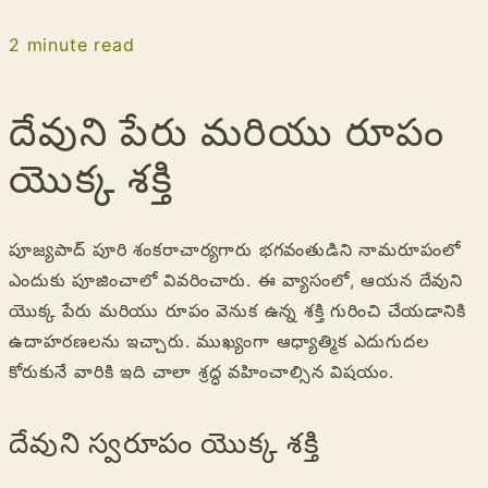
2
minute read
దేవుని పేరు మరియు రూపం
యొక్క శక్తి
పూజ్యపాద్ పూరి శంకరాచార్యగారు భగవంతుడిని నామరూపంలో
ఎందుకు పూజించాలో వివరించారు. ఈ వ్యాసంలో, ఆయన దేవుని
యొక్క పేరు మరియు రూపం వెనుక ఉన్న శక్తి గురించి చేయడానికి
ఉదాహరణలను ఇచ్చారు. ముఖ్యంగా ఆధ్యాత్మిక ఎదుగుదల
కోరుకునే వారికి ఇది చాలా శ్రద్ధ వహించాల్సిన విషయం.
దేవుని స్వరూపం యొక్క శక్తి