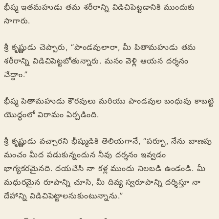
భీష్మ ఇతమహుడు తమ శరీరాన్ని విడిచిపెట్టడానికి ముందుకు
సాగారు.
శ్రీ కృష్ణుడు చెప్పారు, “పాండవులారా, మీ పితామహుడు తమ
శరీరాన్ని విడిచిపెట్టబోతున్నారు. మనం వెళ్లి ఆయన దర్శనం
చేద్దాం.”
భీష్మ పితామహుడు కౌరవులు మరియు పాండవుల బంధువు కాబట్టి
యొద్ధంలో విరామం ఏర్పడింది.
శ్రీ కృష్ణుడు వచ్చారని భీష్ముడికి తెలియగానే, “పర్భూ, నేను బాణపు
మంచం మీద పడుకున్నందున నీవు దర్శనం ఇవ్వడం
భాగ్యకరమైనది. దయచేసి నా కళ్ల ముందు నిలబడి ఉండండి. మీ
మధురమైన రూపాన్ని చూసి, మీ దివ్య స్వరూపాన్ని దర్శిస్తూ నా
దేహాన్ని విడిచిపెట్టాలనుకుంటున్నాను.”